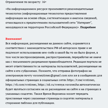
Ограничение по возрасту: 16+
«На информационном ресурсе применяются рекомендательные
технологии (информационные технологии предоставления
информации на основе сбора, систематизации и анализа сведений,
относящихся к предпочтениям пользователей сети "Интернет",
находящихся на территории Российской Федерации)».
Подробнее
Внимание!
Вся информация, размещенная на данном сайте, охраняется в
соответствии с законодательством РФ об авторском праве и не
подлежит использованию кем-либо в какой бы то ни было форме, в
том числе воспроизведению, распространению, переработке не иначе
как с письменного разрешения правообладателя. Редакция портала не
несет ответственности за материалы пользователей, размещенные на
сайте и его субдоменах. Помните, что отправка фотографии на
электронную почту voroneztimes@gmail.com или же в сообщениях для
официальных страницах в социальных сетях
https://t.me/vrntimes
,
https://vk.com/vrntimes
,
https://ok.ru/vremya.voronezha
автоматически
будет являться согласием на их размещение на сайте и на страницах в
указанных соцсетях. Также Время Воронежа может передать
присланные через указанные страницы в соцсетях материалы в
сторонние паблики для публикации.