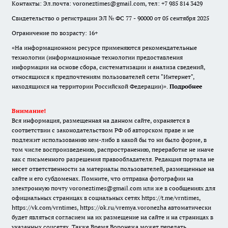
Контакты: Эл.почта: voroneztimes@gmail.com, тел: +7 985 814 3429
Свидетельство о регистрации ЭЛ № ФС 77 - 90000 от 05 сентября 2025
Ограничение по возрасту: 16+
«На информационном ресурсе применяются рекомендательные
технологии (информационные технологии предоставления
информации на основе сбора, систематизации и анализа сведений,
относящихся к предпочтениям пользователей сети "Интернет",
находящихся на территории Российской Федерации)».
Подробнее
Внимание!
Вся информация, размещенная на данном сайте, охраняется в
соответствии с законодательством РФ об авторском праве и не
подлежит использованию кем-либо в какой бы то ни было форме, в
том числе воспроизведению, распространению, переработке не иначе
как с письменного разрешения правообладателя. Редакция портала не
несет ответственности за материалы пользователей, размещенные на
сайте и его субдоменах. Помните, что отправка фотографии на
электронную почту voroneztimes@gmail.com или же в сообщениях для
официальных страницах в социальных сетях
https://t.me/vrntimes
,
https://vk.com/vrntimes
,
https://ok.ru/vremya.voronezha
автоматически
будет являться согласием на их размещение на сайте и на страницах в
указанных соцсетях. Также Время Воронежа может передать