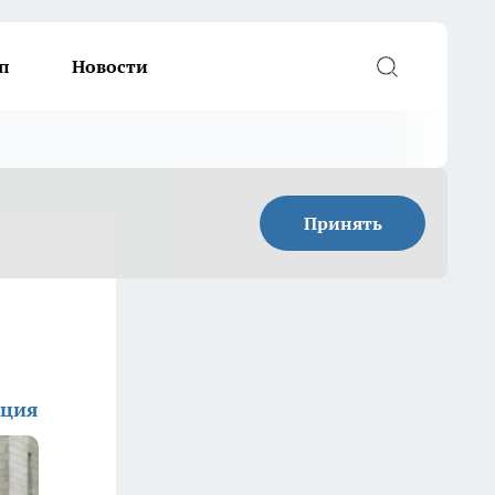
п
Новости
Принять
кция