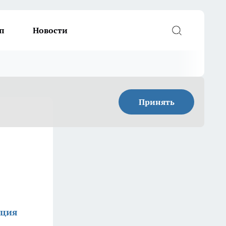
п
Новости
Принять
кция