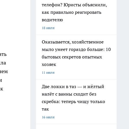
телефон? Юристы объяснили,
как правильно реагировать
водителю
18 июля
Оказывается, хозяйственное
мыло умеет гораздо больше: 10
ать
бытовых секретов опытных
ила
хозяек
нем
11 июля
м
Две ложки в таз — и жёлтый
ак
налёт с ванны сходит без
скребка: теперь чищу только
так
16 июля