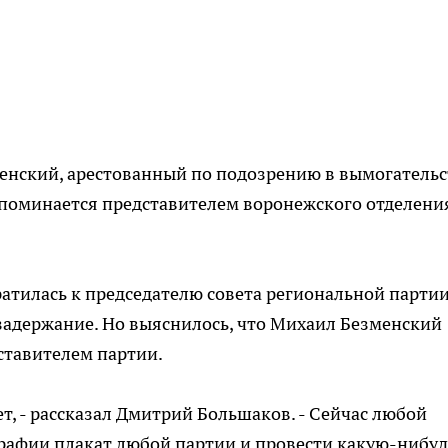
нский, арестованный по подозрению в вымогательс
упоминается представителем воронежского отделени
атилась к председателю совета региональной парти
 задержание. Но выяснилось, что Михаил Безменский
ставителем партии.
т, - рассказал Дмитрий Большаков. - Сейчас любой
графии плакат любой партии и провести какую-нибуд