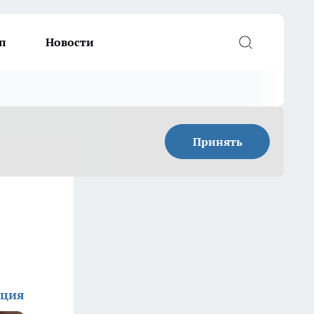
п
Новости
Принять
кция