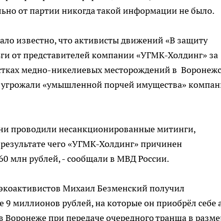
ьно от партии никогда такой информации не было.
тало известно, что активисты движений «В защиту
ьги от представителей компании «УГМК-Холдинг» за
астках медно-никелиевых месторождений в Воронеж
е угрожали «умышленной порчей имущества» компа
они проводили несанкционированные митинги,
 результате чего «УГМК-Холдинг» причинен
0 млн рублей, - сообщали в МВД России.
з экоактивистов Михаил Безменский получил
е 9 миллионов рублей, на которые он приобрёл себе 
 в Воронеже при передаче очередного транша в разме