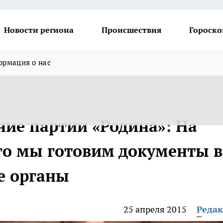
Новости региона
Происшествия
Гороско
рмация о нас
ние партии «Родина»: На
го мы готовим документы в
е органы
25 апреля 2015
Реда