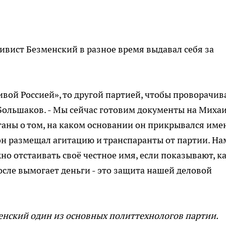
ивист Безменский в разное время выдавал себя за
ивой Россией», то другой партией, чтобы проворачив
 Большаков. - Мы сейчас готовим документы на Миха
ганы о том, на каком основании он прикрывался име
он размещал агитацию и транспаранты от партии. На
но отстаивать своё честное имя, если показывают, к
после вымогает деньги - это защита нашей деловой
енский один из основных политтехнологов партии.