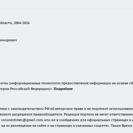
бласти, 2004-2026
димирович
гии (информационные технологии предоставления информации на основе сбор
итории Российской Федерации)».
Подробнее
твии с законодательством РФ об авторском праве и не подлежит использовани
енного разрешения правообладателя. Редакция портала не несет ответственно
 voroneztimes@gmail.com или же в сообщениях для официальных страницах в
 на их размещение на сайте и на страницах в указанных соцсетях. Также Вре