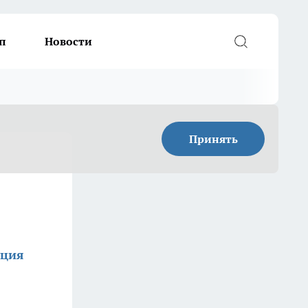
п
Новости
Принять
кция