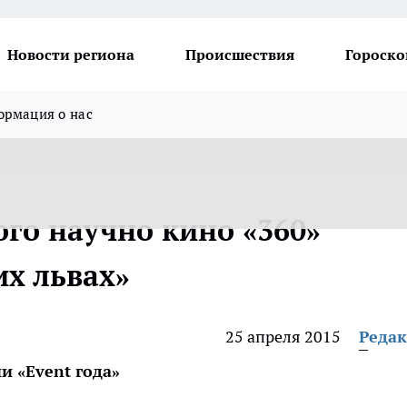
Новости региона
Происшествия
Гороско
рмация о нас
ого научно кино «360»
их львах»
25 апреля 2015
Реда
 «Event года»