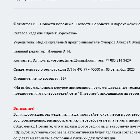
© vrntimes.ru - Новости Воронежа | Новости Воронежа и Воронежской о
Сетевое издание «Время Воронежа»
Учредитель: Индивидуальный предприниматель Суворов Алексей Вла
Главный редактор: Имешев Э. И.
Контакты: Эл.почта: voroneztimes@gmail.com, тел: +7 985 814 3429
Свидетельство о регистрации ЭЛ № ФС 77 - 90000 от 05 сентября 2025
Ограничение по возрасту: 16+
«На информационном ресурсе применяются рекомендательные техноло
предпочтениям пользователей сети "Интернет", находящихся на терр
Внимание!
Вся информация, размещенная на данном сайте, охраняется в соответс
воспроизведению, распространению, переработке не иначе как с письм
субдоменах. Помните, что отправка фотографии на электронную почту
https://ok.ru/vremya.voronezha
автоматически будет являться согласием
соцсетях материалы в сторонние паблики для публикации.