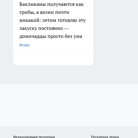
Баклажаны получаются как
грибы, а возни почти
никакой: летом готовлю эту
закуску постоянно —
домочадцы просто без ума
Вчера
Редакционная политика
Политика этики