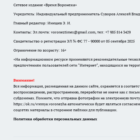
Сетевое издание «Время Воронежа»
Учредитель: Индивидуальный предприниматель Суворов Алексей Вла
Главный редактор: Имешев Э. И.
Контакты: Эл.почта: voroneztimes@gmail.com, тел: +7 985 814 3429
Свидетельство о регистрации ЭЛ № ФС 77 - 90000 от 05 сентября 2025
Ограничение по возрасту: 16+
«На информационном ресурсе применяются рекомендательные техноло
предпочтениям пользователей сети "Интернет", находящихся на терр
Внимание!
Вся информация, размещенная на данном сайте, охраняется в соответс
воспроизведению, распространению, переработке не иначе как с письм
субдоменах. Помните, что отправка фотографии на электронную почту
https://ok.ru/vremya.voronezha
автоматически будет являться согласием
соцсетях материалы в сторонние паблики для публикации.
Политика обработки персональных данных