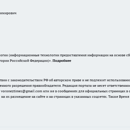
димирович
гии (информационные технологии предоставления информации на основе сбор
итории Российской Федерации)».
Подробнее
твии с законодательством РФ об авторском праве и не подлежит использовани
енного разрешения правообладателя. Редакция портала не несет ответственно
 voroneztimes@gmail.com или же в сообщениях для официальных страницах в
 на их размещение на сайте и на страницах в указанных соцсетях. Также Вре