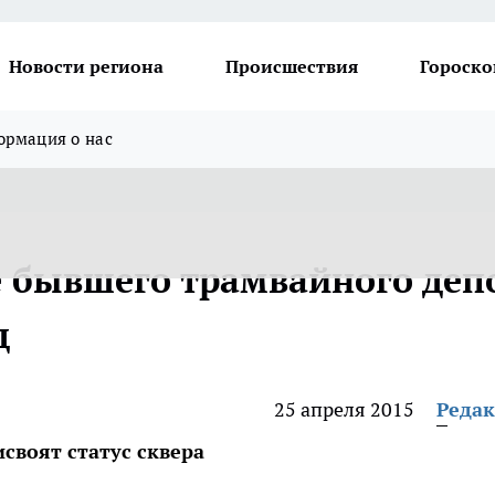
Новости региона
Происшествия
Гороско
рмация о нас
е бывшего трамвайного деп
д
25 апреля 2015
Реда
своят статус сквера