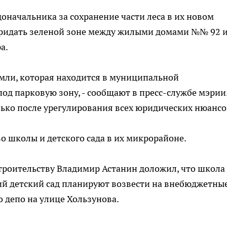
оначальника за сохранение части леса в их новом
ридать зеленой зоне между жилыми домами №№ 92 и
а.
земли, которая находится в муниципальной
од парковую зону, - сообщают в пресс-службе мэрии.
лько после урегулирования всех юридических нюансо
о школы и детского сада в их микрорайоне.
троительству Владимир Астанин доложил, что школа
ий детский сад планируют возвести на внебюджетны
 депо на улице Хользунова.