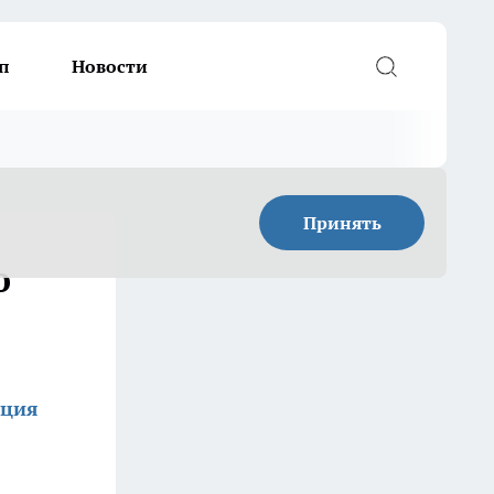
п
Новости
Принять
о
кция