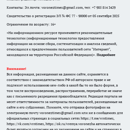
Контакты: Эл.почта: voroneztimes@gmail.com, тел: +7 985 814 3429
Свидетельство о регистрации ЭЛ № ФС 77 - 90000 от 05 сентября 2025
Ограничение по возрасту: 16+
«На информационном ресурсе применяются рекомендательные
технологии (информационные технологии предоставления
информации на основе сбора, систематизации и анализа сведений,
относящихся к предпочтениям пользователей сети "Интернет",
находящихся на территории Российской Федерации)».
Подробнее
Внимание!
Вся информация, размещенная на данном сайте, охраняется в
соответствии с законодательством РФ об авторском праве и не
подлежит использованию кем-либо в какой бы то ни было форме, в
том числе воспроизведению, распространению, переработке не иначе
как с письменного разрешения правообладателя. Редакция портала не
несет ответственности за материалы пользователей, размещенные на
сайте и его субдоменах. Помните, что отправка фотографии на
электронную почту voroneztimes@gmail.com или же в сообщениях для
официальных страницах в социальных сетях
https://t.me/vrntimes
,
https://vk.com/vrntimes
,
https://ok.ru/vremya.voronezha
автоматически
будет являться согласием на их размещение на сайте и на страницах в