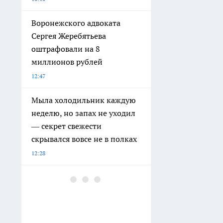
Воронежского адвоката
Сергея Жеребятьева
оштрафовали на 8
миллионов рублей
12:47
Мыла холодильник каждую
неделю, но запах не уходил
— секрет свежести
скрывался вовсе не в полках
12:28
Студентка из Воронежа
отдала мошенникам 5,7 млн
рублей после звонка матери
12:14