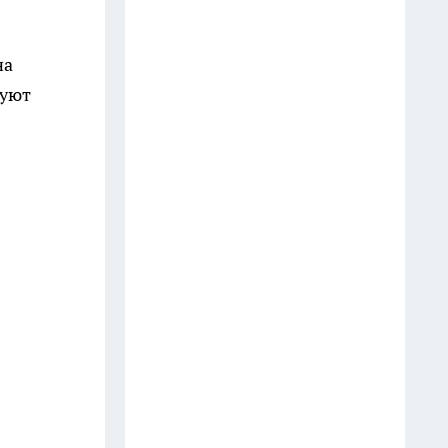
выбрасываю: на кухне они
выручают чаще, чем кажется
на
9 июля
руют
Мудрецы назвали 7 фраз,
которые всегда говорят
недалёкие люди — вы их
слышите каждый день
20 июля
3 вещи, которыми мудрый
человек никогда не делится:
слова Омара Хайяма,
актуальные спустя века
13 июля
Врачи предупреждают: 5
фруктов, которые тихо