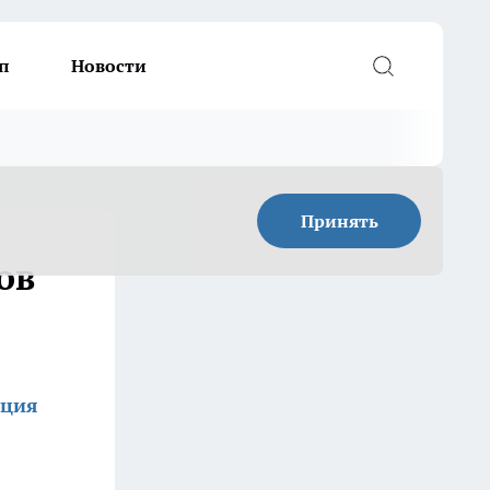
п
Новости
Принять
ов
кция