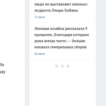
люди не выставляют напоказ:
мудрость Омара Хайяма
17 июля
Ленивая хозяйка рассказала 9
привычек, благодаря которым
дома всегда чисто — больше
никаких генеральных уборок
26 июля
По
Почему сил нет даже после
оду
отдыха: Борис Пастернак
ответил на этот вопрос очень
точно
20 июля
Крышки от бутылок больше не