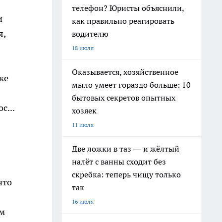
телефон? Юристы объяснили,
и
как правильно реагировать
я,
водителю
18 июля
Оказывается, хозяйственное
же
мыло умеет гораздо больше: 10
бытовых секретов опытных
с...
хозяек
11 июля
Две ложки в таз — и жёлтый
налёт с ванны сходит без
скребка: теперь чищу только
что
так
16 июля
ам