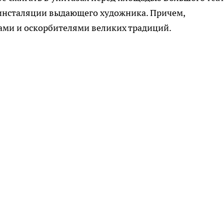
 инсталяции выдающего художника. Причем,
ами и оскорбителями великих традиций.