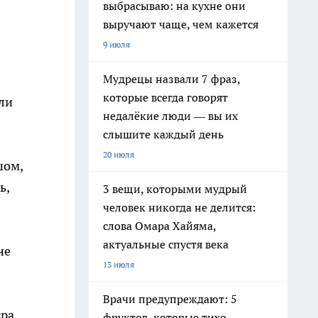
выбрасываю: на кухне они
выручают чаще, чем кажется
9 июля
Мудрецы назвали 7 фраз,
которые всегда говорят
ли
недалёкие люди — вы их
слышите каждый день
20 июля
шом,
ь,
3 вещи, которыми мудрый
человек никогда не делится:
слова Омара Хайяма,
актуальные спустя века
не
13 июля
Врачи предупреждают: 5
тра
фруктов, которые тихо