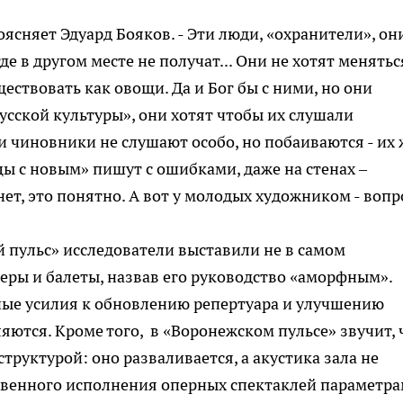
 поясняет Эдуард Бояков. - Эти люди, «охранители», он
е в другом месте не получат... Они не хотят менятьс
ществовать как овощи. Да и Бог бы с ними, но они
усской культуры», они хотят чтобы их слушали
 чиновники не слушают особо, но побаиваются - их 
цы с новым» пишут с ошибками, даже на стенах –
ет, это понятно. А вот у молодых художником - вопро
 пульс» исследователи выставили не в самом
еры и балеты, назвав его руководство «аморфным».
ные усилия к обновлению репертуара и улучшению
ляются. Кроме того, в «Воронежском пульсе» звучит, 
труктурой: оно разваливается, а акустика зала не
твенного исполнения оперных спектаклей параметр