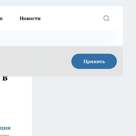
п
Новости
Принять
 в
кция