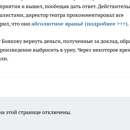
приятия и вышел, пообещав дать ответ. Действитель
рналистами, директор театра прокомментировал все
ерил, что они
абсолютное враньё (подробнее >>>)
.
оякову вернуть деньги, полученные за доклад, обр
произведение выбросить в урну. Через некоторое вре
или.
а этой странице отключены.