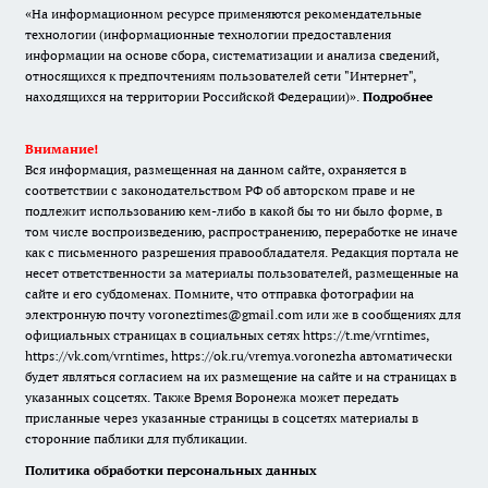
«На информационном ресурсе применяются рекомендательные
технологии (информационные технологии предоставления
информации на основе сбора, систематизации и анализа сведений,
относящихся к предпочтениям пользователей сети "Интернет",
находящихся на территории Российской Федерации)».
Подробнее
Внимание!
Вся информация, размещенная на данном сайте, охраняется в
соответствии с законодательством РФ об авторском праве и не
подлежит использованию кем-либо в какой бы то ни было форме, в
том числе воспроизведению, распространению, переработке не иначе
как с письменного разрешения правообладателя. Редакция портала не
несет ответственности за материалы пользователей, размещенные на
сайте и его субдоменах. Помните, что отправка фотографии на
электронную почту voroneztimes@gmail.com или же в сообщениях для
официальных страницах в социальных сетях
https://t.me/vrntimes
,
https://vk.com/vrntimes
,
https://ok.ru/vremya.voronezha
автоматически
будет являться согласием на их размещение на сайте и на страницах в
указанных соцсетях. Также Время Воронежа может передать
присланные через указанные страницы в соцсетях материалы в
сторонние паблики для публикации.
Политика обработки персональных данных