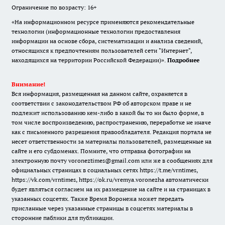
Ограничение по возрасту: 16+
«На информационном ресурсе применяются рекомендательные
технологии (информационные технологии предоставления
информации на основе сбора, систематизации и анализа сведений,
относящихся к предпочтениям пользователей сети "Интернет",
находящихся на территории Российской Федерации)».
Подробнее
Внимание!
Вся информация, размещенная на данном сайте, охраняется в
соответствии с законодательством РФ об авторском праве и не
подлежит использованию кем-либо в какой бы то ни было форме, в
том числе воспроизведению, распространению, переработке не иначе
как с письменного разрешения правообладателя. Редакция портала не
несет ответственности за материалы пользователей, размещенные на
сайте и его субдоменах. Помните, что отправка фотографии на
электронную почту voroneztimes@gmail.com или же в сообщениях для
официальных страницах в социальных сетях
https://t.me/vrntimes
,
https://vk.com/vrntimes
,
https://ok.ru/vremya.voronezha
автоматически
будет являться согласием на их размещение на сайте и на страницах в
указанных соцсетях. Также Время Воронежа может передать
присланные через указанные страницы в соцсетях материалы в
сторонние паблики для публикации.