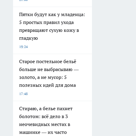
Пятки будут как у младенца:
5 простых правил ухода
превращают сухую кожу в
гладкую
19:24
Старое постельное бельё
больше не выбрасываю —
золото, а не мусор: 5
полезных идей для дома
17:48
Стираю, а белье пахнет
болотом: всё дело в 3
неочевидных местах в
машинке — их часто