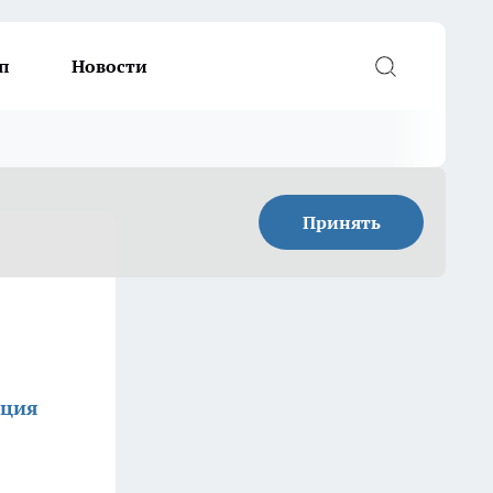
п
Новости
Принять
кция