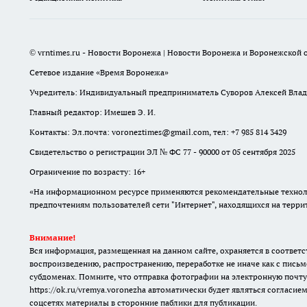
© vrntimes.ru - Новости Воронежа | Новости Воронежа и Воронежской о
Сетевое издание «Время Воронежа»
Учредитель: Индивидуальный предприниматель Суворов Алексей Вла
Главный редактор: Имешев Э. И.
Контакты: Эл.почта: voroneztimes@gmail.com, тел: +7 985 814 3429
Свидетельство о регистрации ЭЛ № ФС 77 - 90000 от 05 сентября 2025
Ограничение по возрасту: 16+
«На информационном ресурсе применяются рекомендательные техноло
предпочтениям пользователей сети "Интернет", находящихся на терр
Внимание!
Вся информация, размещенная на данном сайте, охраняется в соответс
воспроизведению, распространению, переработке не иначе как с письм
субдоменах. Помните, что отправка фотографии на электронную почту
https://ok.ru/vremya.voronezha
автоматически будет являться согласием
соцсетях материалы в сторонние паблики для публикации.