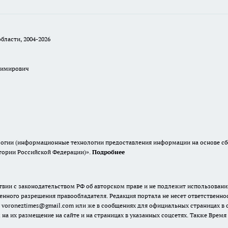
бласти, 2004-2026
димирович
гии (информационные технологии предоставления информации на основе сбор
итории Российской Федерации)».
Подробнее
твии с законодательством РФ об авторском праве и не подлежит использовани
енного разрешения правообладателя. Редакция портала не несет ответственно
 voroneztimes@gmail.com или же в сообщениях для официальных страницах в
 на их размещение на сайте и на страницах в указанных соцсетях. Также Вре