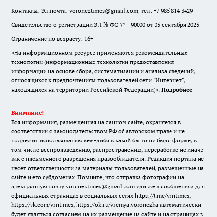
Контакты: Эл.почта: voroneztimes@gmail.com, тел: +7 985 814 3429
Свидетельство о регистрации ЭЛ № ФС 77 - 90000 от 05 сентября 2025
Ограничение по возрасту: 16+
«На информационном ресурсе применяются рекомендательные
технологии (информационные технологии предоставления
информации на основе сбора, систематизации и анализа сведений,
относящихся к предпочтениям пользователей сети "Интернет",
находящихся на территории Российской Федерации)».
Подробнее
Внимание!
Вся информация, размещенная на данном сайте, охраняется в
соответствии с законодательством РФ об авторском праве и не
подлежит использованию кем-либо в какой бы то ни было форме, в
том числе воспроизведению, распространению, переработке не иначе
как с письменного разрешения правообладателя. Редакция портала не
несет ответственности за материалы пользователей, размещенные на
сайте и его субдоменах. Помните, что отправка фотографии на
электронную почту voroneztimes@gmail.com или же в сообщениях для
официальных страницах в социальных сетях
https://t.me/vrntimes
,
https://vk.com/vrntimes
,
https://ok.ru/vremya.voronezha
автоматически
будет являться согласием на их размещение на сайте и на страницах в