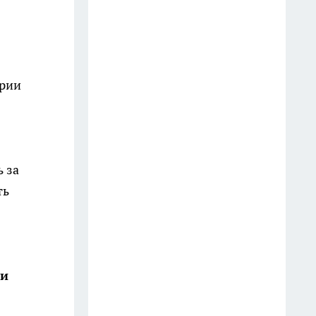
Молчите любой ценой: 4 вещи,
о которых умные люди не
говорят даже близким
13 июля
эрии
Закрываю огурцы только так
уже много лет: стоят до весны,
не мутнеют и всегда хрустят
12 июля
 за
На АЗС закончился 95-й:
ть
можно ли один раз залить 92-й
— турбированный двигатель
ошибок не прощает
27 июля
ши
Добавляю 2 капли в воду — и
пыль не липнет к мебели