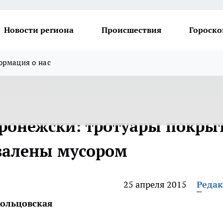
Новости региона
Происшествия
Гороско
рмация о нас
ронежски: тротуары покры
авалены мусором
25 апреля 2015
Реда
Кольцовская