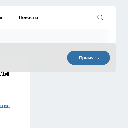
п
Новости
Принять
ты
кция