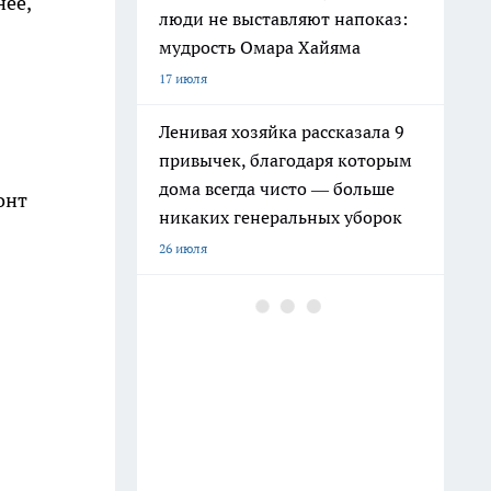
нее,
люди не выставляют напоказ:
мудрость Омара Хайяма
17 июля
Ленивая хозяйка рассказала 9
привычек, благодаря которым
дома всегда чисто — больше
онт
никаких генеральных уборок
26 июля
Крышки от бутылок больше не
выбрасываю: на кухне они
выручают чаще, чем кажется
9 июля
Почему сил нет даже после
отдыха: Борис Пастернак