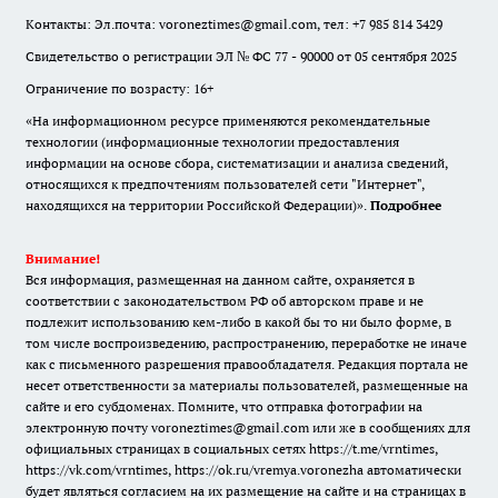
Контакты: Эл.почта: voroneztimes@gmail.com, тел: +7 985 814 3429
Свидетельство о регистрации ЭЛ № ФС 77 - 90000 от 05 сентября 2025
Ограничение по возрасту: 16+
«На информационном ресурсе применяются рекомендательные
технологии (информационные технологии предоставления
информации на основе сбора, систематизации и анализа сведений,
относящихся к предпочтениям пользователей сети "Интернет",
находящихся на территории Российской Федерации)».
Подробнее
Внимание!
Вся информация, размещенная на данном сайте, охраняется в
соответствии с законодательством РФ об авторском праве и не
подлежит использованию кем-либо в какой бы то ни было форме, в
том числе воспроизведению, распространению, переработке не иначе
как с письменного разрешения правообладателя. Редакция портала не
несет ответственности за материалы пользователей, размещенные на
сайте и его субдоменах. Помните, что отправка фотографии на
электронную почту voroneztimes@gmail.com или же в сообщениях для
официальных страницах в социальных сетях
https://t.me/vrntimes
,
https://vk.com/vrntimes
,
https://ok.ru/vremya.voronezha
автоматически
будет являться согласием на их размещение на сайте и на страницах в