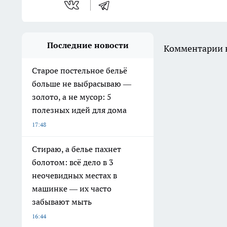
Последние новости
Комментарии н
Старое постельное бельё
больше не выбрасываю —
золото, а не мусор: 5
полезных идей для дома
17:48
Стираю, а белье пахнет
болотом: всё дело в 3
неочевидных местах в
машинке — их часто
забывают мыть
16:44