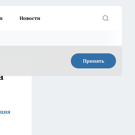
п
Новости
Принять
а
кция