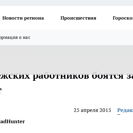
Новости региона
Происшествия
Гороско
рмация о нас
жских работников боятся з
т
25 апреля 2015
Реда
eadHunter