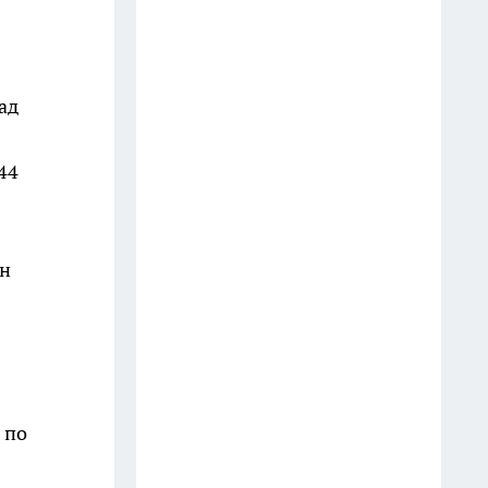
телефон? Юристы объяснили,
как правильно реагировать
водителю
ад
18 июля
Оказывается, хозяйственное
44
мыло умеет гораздо больше: 10
бытовых секретов опытных
хозяек
он
11 июля
Две ложки в таз — и жёлтый
налёт с ванны сходит без
скребка: теперь чищу только
так
 по
16 июля