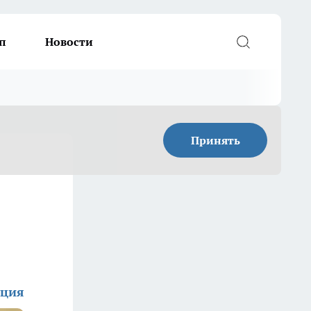
п
Новости
Принять
кция