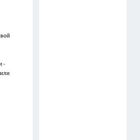
ответил на этот вопрос очень
точно
20 июля
Мудрецы назвали 7 фраз,
овой
которые всегда говорят
недалёкие люди — вы их
слышите каждый день
 -
20 июля
 или
3 вещи, которыми мудрый
человек никогда не делится:
слова Омара Хайяма,
актуальные спустя века
13 июля
Врачи предупреждают: 5
фруктов, которые тихо