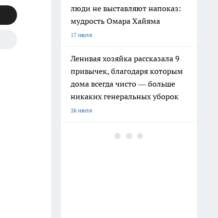
люди не выставляют напоказ:
мудрость Омара Хайяма
17 июля
Ленивая хозяйка рассказала 9
привычек, благодаря которым
дома всегда чисто — больше
никаких генеральных уборок
26 июля
Крышки от бутылок больше не
выбрасываю: на кухне они
выручают чаще, чем кажется
9 июля
Почему сил нет даже после
отдыха: Борис Пастернак