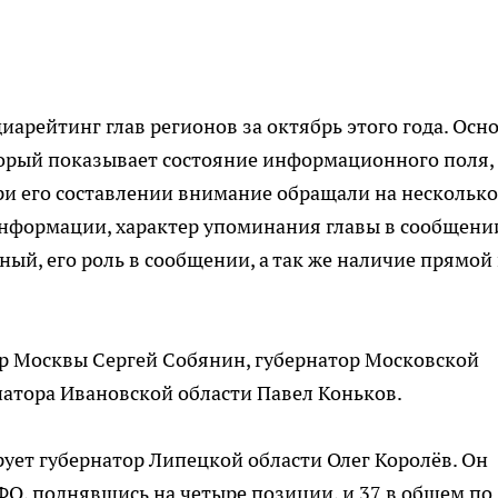
арейтинг глав регионов за октябрь этого года. Осн
орый показывает состояние информационного поля,
и его составлении внимание обращали на несколько
нформации, характер упоминания главы в сообщении
ый, его роль в сообщении, а так же наличие прямой
эр Москвы Сергей Собянин, губернатор Московской
натора Ивановской области Павел Коньков.
рует губернатор Липецкой области Олег Королёв. Он
ФО, поднявшись на четыре позиции, и 37 в общем по