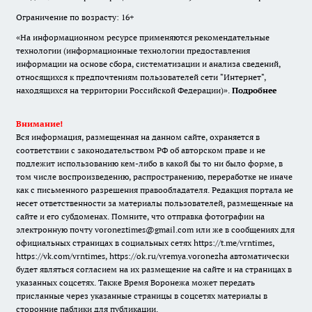
Ограничение по возрасту: 16+
«На информационном ресурсе применяются рекомендательные
технологии (информационные технологии предоставления
информации на основе сбора, систематизации и анализа сведений,
относящихся к предпочтениям пользователей сети "Интернет",
находящихся на территории Российской Федерации)».
Подробнее
Внимание!
Вся информация, размещенная на данном сайте, охраняется в
соответствии с законодательством РФ об авторском праве и не
подлежит использованию кем-либо в какой бы то ни было форме, в
том числе воспроизведению, распространению, переработке не иначе
как с письменного разрешения правообладателя. Редакция портала не
несет ответственности за материалы пользователей, размещенные на
сайте и его субдоменах. Помните, что отправка фотографии на
электронную почту voroneztimes@gmail.com или же в сообщениях для
официальных страницах в социальных сетях
https://t.me/vrntimes
,
https://vk.com/vrntimes
,
https://ok.ru/vremya.voronezha
автоматически
будет являться согласием на их размещение на сайте и на страницах в
указанных соцсетях. Также Время Воронежа может передать
присланные через указанные страницы в соцсетях материалы в
сторонние паблики для публикации.