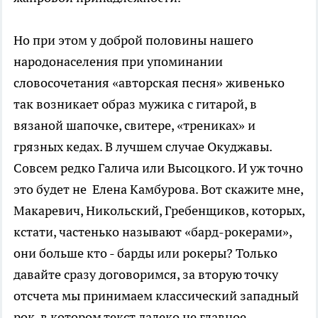
Но при этом у доброй половины нашего
народонаселения при упоминании
словосочетания «авторская песня» живенько
так возникает образ мужика с гитарой, в
вязаной шапочке, свитере, «трениках» и
грязных кедах. В лучшем случае Окуджавы.
Совсем редко Галича или Высоцкого. И уж точно
это будет не Елена Камбурова. Вот скажите мне,
Макаревич, Никольский, Гребенщиков, которых,
кстати, частенько называют «бард-рокерами»,
они больше кто - барды или рокеры? Только
давайте сразу договоримся, за вторую точку
отсчета мы принимаем классический западный
рок, в котором текст далеко не главное.