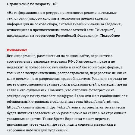
Ограничение по возрасту: 16+
«На информационном ресурсе применяются рекомендательные
технологии (информационные технологии предоставления
информации на основе сбора, систематизации и анализа сведений,
относящихся к предпочтениям пользователей сети "Интернет",
находящихся на территории Российской Федерации)».
Подробнее
Внимание!
Вся информация, размещенная на данном сайте, охраняется в
соответствии с законодательством РФ об авторском праве и не
подлежит использованию кем-либо в какой бы то ни было форме, в
том числе воспроизведению, распространению, переработке не иначе
как с письменного разрешения правообладателя. Редакция портала не
несет ответственности за материалы пользователей, размещенные на
сайте и его субдоменах. Помните, что отправка фотографии на
электронную почту voroneztimes@gmail.com или же в сообщениях для
официальных страницах в социальных сетях
https://t.me/vrntimes
,
https://vk.com/vrntimes
,
https://ok.ru/vremya.voronezha
автоматически
будет являться согласием на их размещение на сайте и на страницах в
указанных соцсетях. Также Время Воронежа может передать
присланные через указанные страницы в соцсетях материалы в
сторонние паблики для публикации.