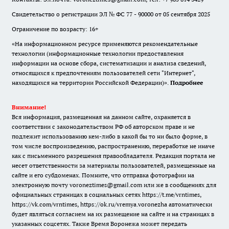
Свидетельство о регистрации ЭЛ № ФС 77 - 90000 от 05 сентября 2025
Ограничение по возрасту: 16+
«На информационном ресурсе применяются рекомендательные
технологии (информационные технологии предоставления
информации на основе сбора, систематизации и анализа сведений,
относящихся к предпочтениям пользователей сети "Интернет",
находящихся на территории Российской Федерации)».
Подробнее
Внимание!
Вся информация, размещенная на данном сайте, охраняется в
соответствии с законодательством РФ об авторском праве и не
подлежит использованию кем-либо в какой бы то ни было форме, в
том числе воспроизведению, распространению, переработке не иначе
как с письменного разрешения правообладателя. Редакция портала не
несет ответственности за материалы пользователей, размещенные на
сайте и его субдоменах. Помните, что отправка фотографии на
электронную почту voroneztimes@gmail.com или же в сообщениях для
официальных страницах в социальных сетях
https://t.me/vrntimes
,
https://vk.com/vrntimes
,
https://ok.ru/vremya.voronezha
автоматически
будет являться согласием на их размещение на сайте и на страницах в
указанных соцсетях. Также Время Воронежа может передать