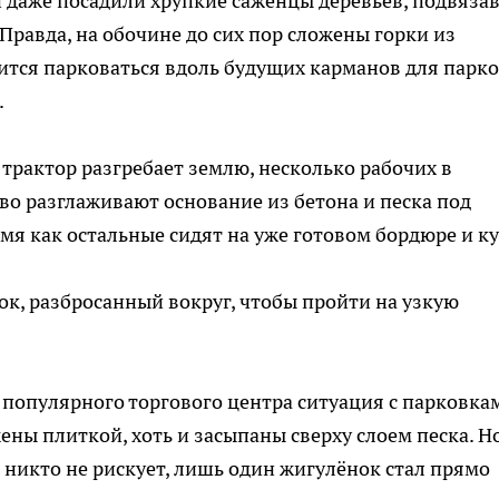
и даже посадили хрупкие саженцы деревьев, подвяза
Правда, на обочине до сих пор сложены горки из
тся парковаться вдоль будущих карманов для парко
.
трактор разгребает землю, несколько рабочих в
о разглаживают основание из бетона и песка под
емя как остальные сидят на уже готовом бордюре и ку
ок, разбросанный вокруг, чтобы пройти на узкую
е популярного торгового центра ситуация с парковка
жены плиткой, хоть и засыпаны сверху слоем песка. Н
 никто не рискует, лишь один жигулёнок стал прямо