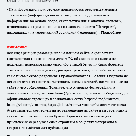
Ограничение по возрасту: 16+
«На информационном ресурсе применяются рекомендательные
технологии (информационные технологии предоставления
информации на основе сбора, систематизации и анализа сведений,
относящихся к предпочтениям пользователей сети "Интернет",
находящихся на территории Российской Федерации)».
Подробнее
Внимание!
Вся информация, размещенная на данном сайте, охраняется в
соответствии с законодательством РФ об авторском праве и не
подлежит использованию кем-либо в какой бы то ни было форме, в
том числе воспроизведению, распространению, переработке не иначе
как с письменного разрешения правообладателя. Редакция портала не
несет ответственности за материалы пользователей, размещенные на
сайте и его субдоменах. Помните, что отправка фотографии на
электронную почту voroneztimes@gmail.com или же в сообщениях для
официальных страницах в социальных сетях
https://t.me/vrntimes
,
https://vk.com/vrntimes
,
https://ok.ru/vremya.voronezha
автоматически
будет являться согласием на их размещение на сайте и на страницах в
указанных соцсетях. Также Время Воронежа может передать
присланные через указанные страницы в соцсетях материалы в
сторонние паблики для публикации.