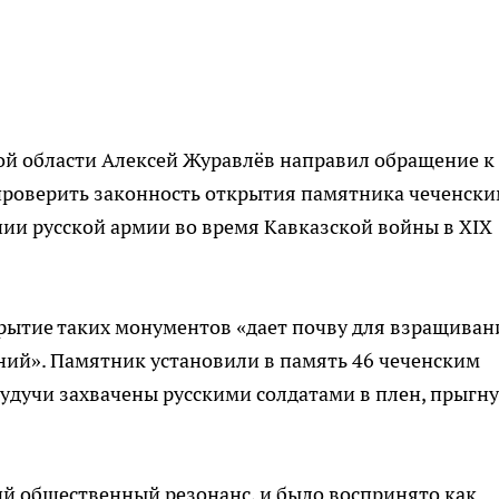
ой области Алексей Журавлёв направил обращение к
проверить законность открытия памятника чеченск
и русской армии во время Кавказской войны в XIX
рытие таких монументов «дает почву для взращиван
ний». Памятник установили в память 46 чеченским
будучи захвачены русскими солдатами в плен, прыгну
й общественный резонанс, и было воспринято как