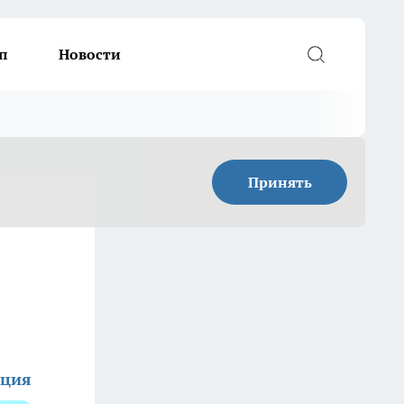
п
Новости
Принять
кция