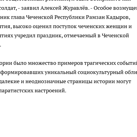
олдат, - заявил Алексей Журавлёв. - Особое возмущ
тник глава Чеченской Республики Рамзан Кадыров,
ытия, высоко оценил поступок чеченских женщин и
бытиях учредил праздник, отмечаемый в Чеченской
ы.
стории было множество примеров трагических событи
е, сформировавших уникальный социокультурный обл
 далекие и неоднозначные страницы истории могут
епаратистских настроений.