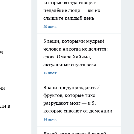
которые всегда говорят
недалёкие люди — вы их
слышите каждый день
20 июля
3 вещи, которыми мудрый
человек никогда не делится:
им
слова Омара Хайяма,
актуальные спустя века
13 июля
Врачи предупреждают: 5
ия
фруктов, которые тихо
разрушают мозг — и 5,
ли в
которые спасают от деменции
14 июля
Далай-лама назвал 5 вещей,