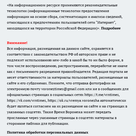
«На информационном ресурсе применяются рекомендательные
технологии (информационные технологии предоставления
информации на основе сбора, систематизации и анализа сведений,
относящихся к предпочтениям пользователей сети "Интернет",
находящихся на территории Российской Федерации)».
Подробнее
Внимание!
Вся информация, размещенная на данном сайте, охраняется в
соответствии с законодательством РФ об авторском праве и не
подлежит использованию кем-либо в какой бы то ни было форме, в
том числе воспроизведению, распространению, переработке не иначе
как с письменного разрешения правообладателя. Редакция портала не
несет ответственности за материалы пользователей, размещенные на
сайте и его субдоменах. Помните, что отправка фотографии на
электронную почту voroneztimes@gmail.com или же в сообщениях для
официальных страницах в социальных сетях
https://t.me/vrntimes
,
https://vk.com/vrntimes
,
https://ok.ru/vremya.voronezha
автоматически
будет являться согласием на их размещение на сайте и на страницах в
указанных соцсетях. Также Время Воронежа может передать
присланные через указанные страницы в соцсетях материалы в
сторонние паблики для публикации.
Политика обработки персональных данных