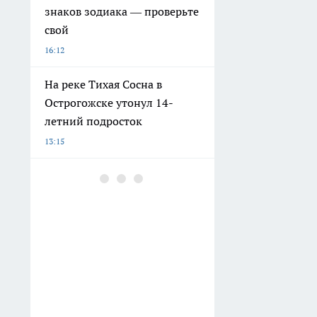
знаков зодиака — проверьте
свой
16:12
На реке Тихая Сосна в
Острогожске утонул 14-
летний подросток
13:15
Водителя микроавтобуса,
сбившего девушку и
скрывшегося, задержали в
Воронеже
12:47
Убрала крошки на ночь — и
муравьи с кухни исчезли