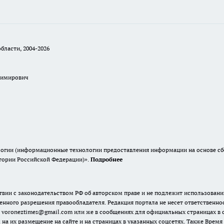
бласти, 2004-2026
димирович
гии (информационные технологии предоставления информации на основе сбор
итории Российской Федерации)».
Подробнее
твии с законодательством РФ об авторском праве и не подлежит использовани
енного разрешения правообладателя. Редакция портала не несет ответственно
 voroneztimes@gmail.com или же в сообщениях для официальных страницах в
 на их размещение на сайте и на страницах в указанных соцсетях. Также Вре