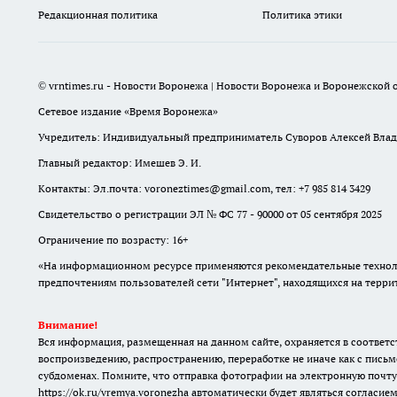
Редакционная политика
Политика этики
© vrntimes.ru - Новости Воронежа | Новости Воронежа и Воронежской о
Сетевое издание «Время Воронежа»
Учредитель: Индивидуальный предприниматель Суворов Алексей Вла
Главный редактор: Имешев Э. И.
Контакты: Эл.почта: voroneztimes@gmail.com, тел: +7 985 814 3429
Свидетельство о регистрации ЭЛ № ФС 77 - 90000 от 05 сентября 2025
Ограничение по возрасту: 16+
«На информационном ресурсе применяются рекомендательные техноло
предпочтениям пользователей сети "Интернет", находящихся на терр
Внимание!
Вся информация, размещенная на данном сайте, охраняется в соответс
воспроизведению, распространению, переработке не иначе как с письм
субдоменах. Помните, что отправка фотографии на электронную почту
https://ok.ru/vremya.voronezha
автоматически будет являться согласием