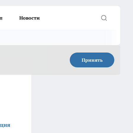
п
Новости
Принять
кция