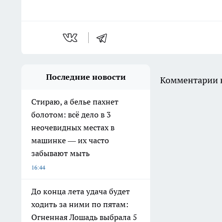
Последние новости
Комментарии н
Стираю, а белье пахнет
болотом: всё дело в 3
неочевидных местах в
машинке — их часто
забывают мыть
16:44
До конца лета удача будет
ходить за ними по пятам:
Огненная Лошадь выбрала 5