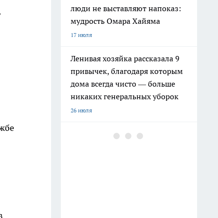
люди не выставляют напоказ:
,
мудрость Омара Хайяма
17 июля
Ленивая хозяйка рассказала 9
привычек, благодаря которым
дома всегда чисто — больше
никаких генеральных уборок
26 июля
ужбе
Почему сил нет даже после
отдыха: Борис Пастернак
ответил на этот вопрос очень
точно
20 июля
Крышки от бутылок больше не
в