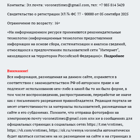
Контакты: Эл.почта: voroneztimes@gmail.com, тел: +7 985 814 3429
Свидетельство о регистрации ЭЛ № ФС 77 - 90000 от 05 сентября 2025
Ограничение по возрасту: 16+
«На информационном ресурсе применяются рекомендательные
технологии (информационные технологии предоставления
информации на основе сбора, систематизации и анализа сведений,
относящихся к предпочтениям пользователей сети "Интернет",
находящихся на территории Российской Федерации)».
Подробнее
Внимание!
Вся информация, размещенная на данном сайте, охраняется в
соответствии с законодательством РФ об авторском праве и не
подлежит использованию кем-либо в какой бы то ни было форме, в
том числе воспроизведению, распространению, переработке не иначе
как с письменного разрешения правообладателя. Редакция портала не
несет ответственности за материалы пользователей, размещенные на
сайте и его субдоменах. Помните, что отправка фотографии на
электронную почту voroneztimes@gmail.com или же в сообщениях для
официальных страницах в социальных сетях
https://t.me/vrntimes
,
https://vk.com/vrntimes
,
https://ok.ru/vremya.voronezha
автоматически
будет являться согласием на их размещение на сайте и на страницах в