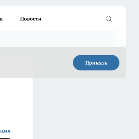
п
Новости
Принять
кция