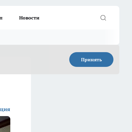
п
Новости
Принять
кция