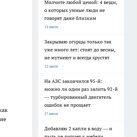
Молчите любой ценой: 4 вещи,
о которых умные люди не
говорят даже близким
13 июля
Закрываю огурцы только так
уже много лет: стоят до весны,
не мутнеют и всегда хрустят
12 июля
На АЗС закончился 95-й:
можно ли один раз залить 92-й
— турбированный двигатель
ошибок не прощает
как
27 июля
ние
Добавляю 2 капли в воду — и
пыль не липнет к мебели