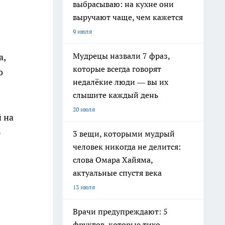
выбрасываю: на кухне они
выручают чаще, чем кажется
9 июля
Мудрецы назвали 7 фраз,
а,
которые всегда говорят
о
недалёкие люди — вы их
слышите каждый день
20 июля
 на
ю
3 вещи, которыми мудрый
человек никогда не делится:
слова Омара Хайяма,
актуальные спустя века
13 июля
Врачи предупреждают: 5
фруктов, которые тихо