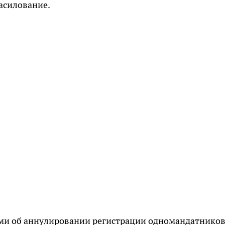
насилование.
ками об аннулировании регистрации одномандатнико