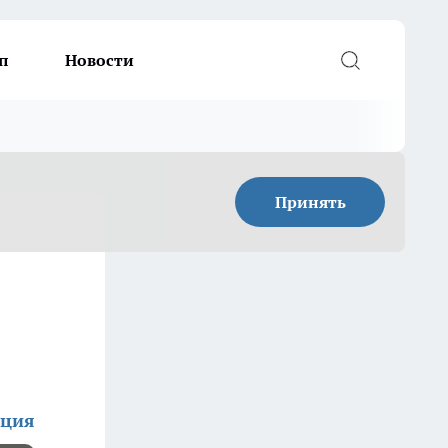
п
Новости
Принять
кция