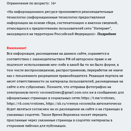
Ограничение по возрасту: 16+
«На информационном ресурсе применяются рекомендательные
технологии (информационные технологии предоставления
информации на основе сбора, систематизации и анализа сведений,
относящихся к предпочтениям пользователей сети "Интернет",
находящихся на территории Российской Федерации)».
Подробнее
Внимание!
Вся информация, размещенная на данном сайте, охраняется в
соответствии с законодательством РФ об авторском праве и не
подлежит использованию кем-либо в какой бы то ни было форме, в
том числе воспроизведению, распространению, переработке не иначе
как с письменного разрешения правообладателя. Редакция портала не
несет ответственности за материалы пользователей, размещенные на
сайте и его субдоменах. Помните, что отправка фотографии на
электронную почту voroneztimes@gmail.com или же в сообщениях для
официальных страницах в социальных сетях
https://t.me/vrntimes
,
https://vk.com/vrntimes
,
https://ok.ru/vremya.voronezha
автоматически
будет являться согласием на их размещение на сайте и на страницах в
указанных соцсетях. Также Время Воронежа может передать
присланные через указанные страницы в соцсетях материалы в
сторонние паблики для публикации.