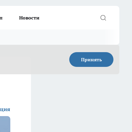
п
Новости
Принять
кция