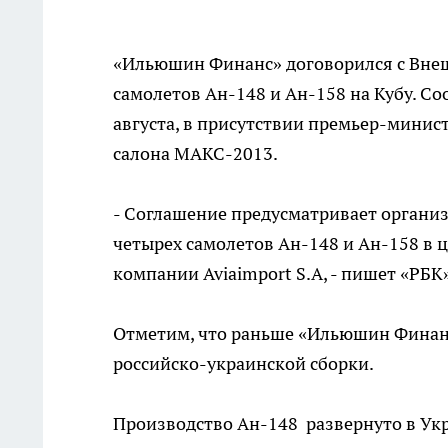
«Ильюшин Финанс» договорился с Вне
самолетов Ан-148 и Ан-158 на Кубу. С
августа, в присутствии премьер-минис
салона МАКС-2013.
- Соглашение предусматривает орган
четырех самолетов Ан-148 и Ан-158 в 
компании Aviaimport S.A, - пишет «РБК»
Отметим, что раньше «Ильюшин Финанс»
российско-украинской сборки.
Производство Ан-148 развернуто в Ук