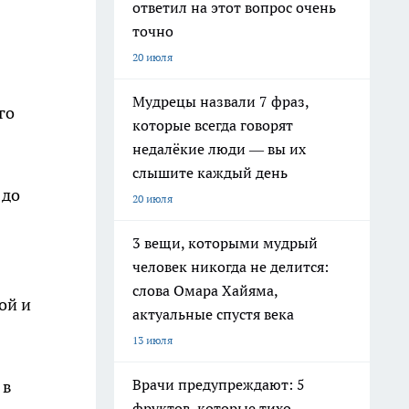
ответил на этот вопрос очень
точно
20 июля
Мудрецы назвали 7 фраз,
го
которые всегда говорят
недалёкие люди — вы их
слышите каждый день
 до
20 июля
3 вещи, которыми мудрый
человек никогда не делится:
слова Омара Хайяма,
ой и
актуальные спустя века
13 июля
Врачи предупреждают: 5
 в
фруктов, которые тихо