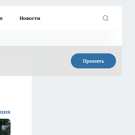
п
Новости
Принять
кция