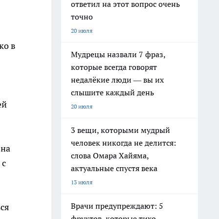
ответил на этот вопрос очень
точно
20 июля
ко в
Мудрецы назвали 7 фраз,
которые всегда говорят
недалёкие люди — вы их
слышите каждый день
ей
20 июля
3 вещи, которыми мудрый
человек никогда не делится:
 на
слова Омара Хайяма,
 с
актуальные спустя века
13 июля
Врачи предупреждают: 5
ься
фруктов, которые тихо