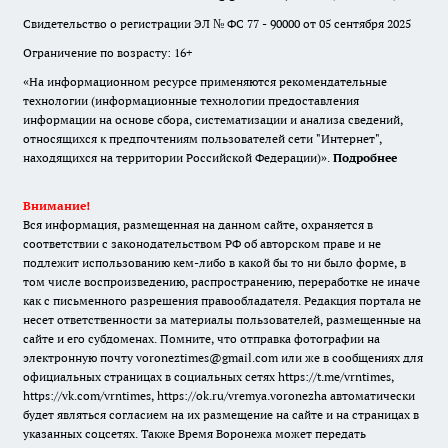
Свидетельство о регистрации ЭЛ № ФС 77 - 90000 от 05 сентября 2025
Ограничение по возрасту: 16+
«На информационном ресурсе применяются рекомендательные
технологии (информационные технологии предоставления
информации на основе сбора, систематизации и анализа сведений,
относящихся к предпочтениям пользователей сети "Интернет",
находящихся на территории Российской Федерации)».
Подробнее
Внимание!
Вся информация, размещенная на данном сайте, охраняется в
соответствии с законодательством РФ об авторском праве и не
подлежит использованию кем-либо в какой бы то ни было форме, в
том числе воспроизведению, распространению, переработке не иначе
как с письменного разрешения правообладателя. Редакция портала не
несет ответственности за материалы пользователей, размещенные на
сайте и его субдоменах. Помните, что отправка фотографии на
электронную почту voroneztimes@gmail.com или же в сообщениях для
официальных страницах в социальных сетях
https://t.me/vrntimes
,
https://vk.com/vrntimes
,
https://ok.ru/vremya.voronezha
автоматически
будет являться согласием на их размещение на сайте и на страницах в
указанных соцсетях. Также Время Воронежа может передать