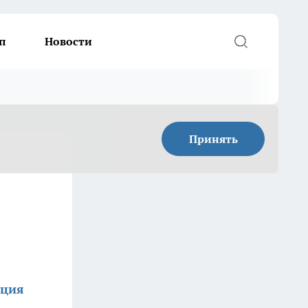
п
Новости
Принять
кция