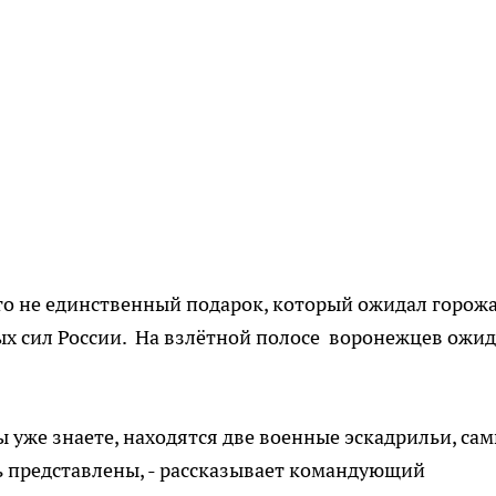
о не единственный подарок, который ожидал горожа
х сил России. На взлётной полосе воронежцев ожи
ы уже знаете, находятся две военные эскадрильи, са
сь представлены, - рассказывает командующий