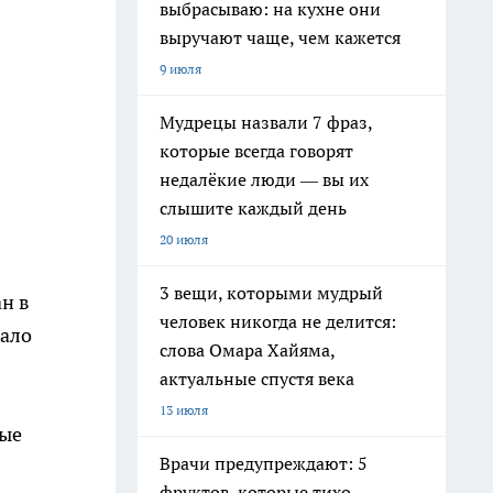
выбрасываю: на кухне они
выручают чаще, чем кажется
9 июля
Мудрецы назвали 7 фраз,
которые всегда говорят
недалёкие люди — вы их
слышите каждый день
20 июля
3 вещи, которыми мудрый
н в
человек никогда не делится:
дало
слова Омара Хайяма,
актуальные спустя века
13 июля
мые
Врачи предупреждают: 5
фруктов, которые тихо