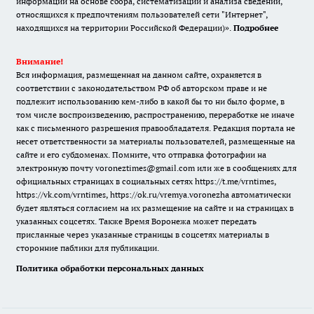
информации на основе сбора, систематизации и анализа сведений,
относящихся к предпочтениям пользователей сети "Интернет",
находящихся на территории Российской Федерации)».
Подробнее
Внимание!
Вся информация, размещенная на данном сайте, охраняется в
соответствии с законодательством РФ об авторском праве и не
подлежит использованию кем-либо в какой бы то ни было форме, в
том числе воспроизведению, распространению, переработке не иначе
как с письменного разрешения правообладателя. Редакция портала не
несет ответственности за материалы пользователей, размещенные на
сайте и его субдоменах. Помните, что отправка фотографии на
электронную почту voroneztimes@gmail.com или же в сообщениях для
официальных страницах в социальных сетях
https://t.me/vrntimes
,
https://vk.com/vrntimes
,
https://ok.ru/vremya.voronezha
автоматически
будет являться согласием на их размещение на сайте и на страницах в
указанных соцсетях. Также Время Воронежа может передать
присланные через указанные страницы в соцсетях материалы в
сторонние паблики для публикации.
Политика обработки персональных данных