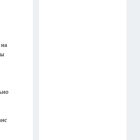
ответил на этот вопрос очень
точно
20 июля
Мудрецы назвали 7 фраз,
которые всегда говорят
 на
недалёкие люди — вы их
ны
слышите каждый день
20 июля
3 вещи, которыми мудрый
человек никогда не делится:
ьно
слова Омара Хайяма,
актуальные спустя века
13 июля
анс
Врачи предупреждают: 5
фруктов, которые тихо