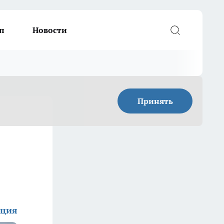
п
Новости
Принять
кция