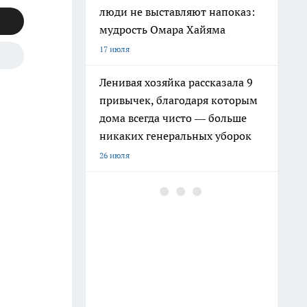
люди не выставляют напоказ:
мудрость Омара Хайяма
17 июля
Ленивая хозяйка рассказала 9
привычек, благодаря которым
дома всегда чисто — больше
никаких генеральных уборок
26 июля
Крышки от бутылок больше не
выбрасываю: на кухне они
выручают чаще, чем кажется
9 июля
Почему сил нет даже после
отдыха: Борис Пастернак