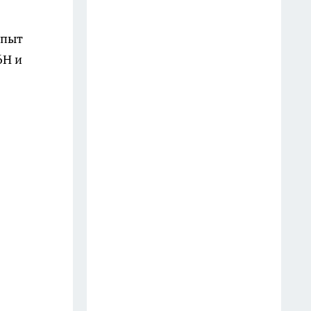
разрушают мозг — и 5,
которые спасают от деменции
опыт
14 июля
6Н и
Далай-лама назвал 5 вещей,
которые забирают у женщины
счастье: многие делают это
годами
10 июля
Готовлю сочный салат из
молодой капусты всего за 5
минут: хруст на весь дом —
миска пустеет мгновенно
28 июля
Инспектор попросил показать