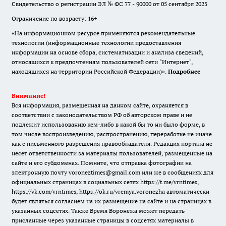
Свидетельство о регистрации ЭЛ № ФС 77 - 90000 от 05 сентября 2025
Ограничение по возрасту: 16+
«На информационном ресурсе применяются рекомендательные
технологии (информационные технологии предоставления
информации на основе сбора, систематизации и анализа сведений,
относящихся к предпочтениям пользователей сети "Интернет",
находящихся на территории Российской Федерации)».
Подробнее
Внимание!
Вся информация, размещенная на данном сайте, охраняется в
соответствии с законодательством РФ об авторском праве и не
подлежит использованию кем-либо в какой бы то ни было форме, в
том числе воспроизведению, распространению, переработке не иначе
как с письменного разрешения правообладателя. Редакция портала не
несет ответственности за материалы пользователей, размещенные на
сайте и его субдоменах. Помните, что отправка фотографии на
электронную почту voroneztimes@gmail.com или же в сообщениях для
официальных страницах в социальных сетях
https://t.me/vrntimes
,
https://vk.com/vrntimes
,
https://ok.ru/vremya.voronezha
автоматически
будет являться согласием на их размещение на сайте и на страницах в
указанных соцсетях. Также Время Воронежа может передать
присланные через указанные страницы в соцсетях материалы в