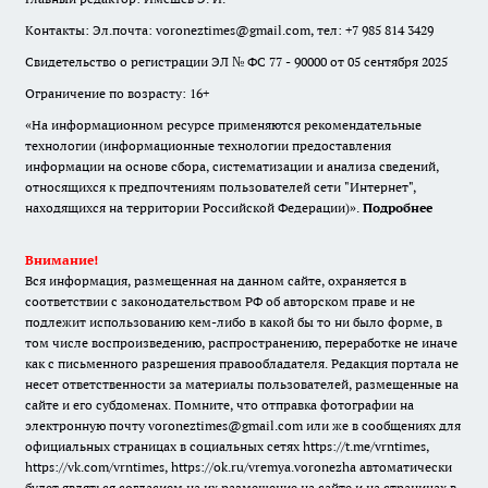
Контакты: Эл.почта: voroneztimes@gmail.com, тел: +7 985 814 3429
Свидетельство о регистрации ЭЛ № ФС 77 - 90000 от 05 сентября 2025
Ограничение по возрасту: 16+
«На информационном ресурсе применяются рекомендательные
технологии (информационные технологии предоставления
информации на основе сбора, систематизации и анализа сведений,
относящихся к предпочтениям пользователей сети "Интернет",
находящихся на территории Российской Федерации)».
Подробнее
Внимание!
Вся информация, размещенная на данном сайте, охраняется в
соответствии с законодательством РФ об авторском праве и не
подлежит использованию кем-либо в какой бы то ни было форме, в
том числе воспроизведению, распространению, переработке не иначе
как с письменного разрешения правообладателя. Редакция портала не
несет ответственности за материалы пользователей, размещенные на
сайте и его субдоменах. Помните, что отправка фотографии на
электронную почту voroneztimes@gmail.com или же в сообщениях для
официальных страницах в социальных сетях
https://t.me/vrntimes
,
https://vk.com/vrntimes
,
https://ok.ru/vremya.voronezha
автоматически
будет являться согласием на их размещение на сайте и на страницах в