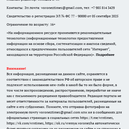
Контакты: Эл.почта: voroneztimes@gmail.com, тел: +7 985 814 3429
Свидетельство о регистрации ЭЛ № ФС 77 - 90000 от 05 сентября 2025
Ограничение по возрасту: 16+
«На информационном ресурсе применяются рекомендательные
технологии (информационные технологии предоставления
информации на основе сбора, систематизации и анализа сведений,
относящихся к предпочтениям пользователей сети "Интернет",
находящихся на территории Российской Федерации)».
Подробнее
Внимание!
Вся информация, размещенная на данном сайте, охраняется в
соответствии с законодательством РФ об авторском праве и не
подлежит использованию кем-либо в какой бы то ни было форме, в
том числе воспроизведению, распространению, переработке не иначе
как с письменного разрешения правообладателя. Редакция портала не
несет ответственности за материалы пользователей, размещенные на
сайте и его субдоменах. Помните, что отправка фотографии на
электронную почту voroneztimes@gmail.com или же в сообщениях для
официальных страницах в социальных сетях
https://t.me/vrntimes
,
https://vk.com/vrntimes
,
https://ok.ru/vremya.voronezha
автоматически
будет являться согласием на их размещение на сайте и на страницах в