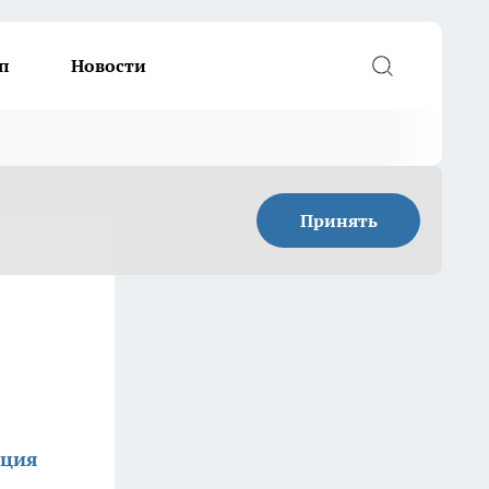
п
Новости
Принять
кция