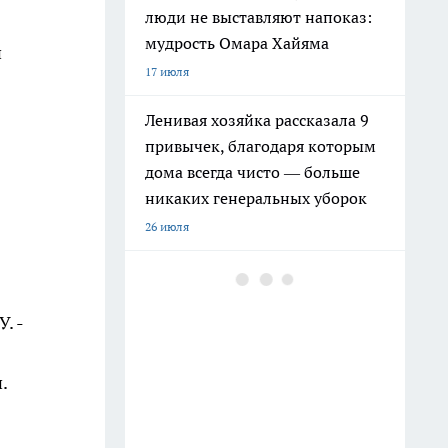
люди не выставляют напоказ:
мудрость Омара Хайяма
и
17 июля
Ленивая хозяйка рассказала 9
привычек, благодаря которым
дома всегда чисто — больше
никаких генеральных уборок
26 июля
Почему сил нет даже после
отдыха: Борис Пастернак
. -
ответил на этот вопрос очень
точно
.
20 июля
Крышки от бутылок больше не