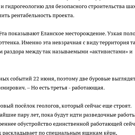
 и гидрогеологию для безопасного строительства ша
лить рентабельность проекта.
ёта показывают Еланское месторождение. Узкая пол
 оттенка. Именно эта невзрачная с виду территория т
ом раздора между так называемыми «активистами» и
тных событий 22 июня, поэтому две буровые выглядят
имирович. – Но есть третья - работающая.
овый посёлок геологов, который сейчас еще строят.
айшие пару лет, пока будут идти разведочные работы
треннее обустройство единственной работающей сейч
х раскладывает по специальным ящикам кёрн,