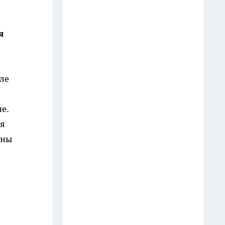
разрушают мозг — и 5,
которые спасают от деменции
я
14 июля
Далай-лама назвал 5 вещей,
которые забирают у женщины
сле
счастье: многие делают это
годами
е.
10 июля
ся
вны
Готовлю сочный салат из
молодой капусты всего за 5
минут: хруст на весь дом —
миска пустеет мгновенно
28 июля
Инспектор попросил показать