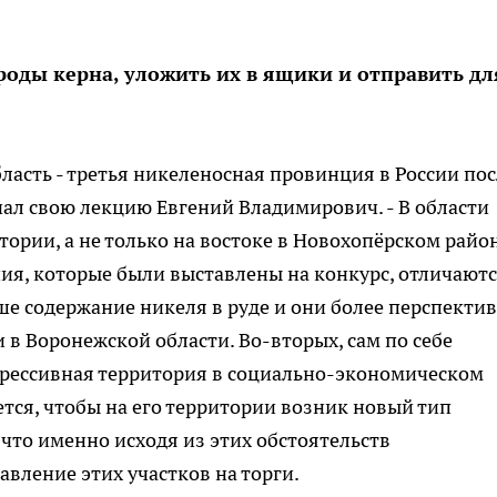
роды керна, уложить их в ящики и отправить дл
бласть - третья никеленосная провинция в России по
чал свою лекцию Евгений Владимирович. - В области
ории, а не только на востоке в Новохопёрском район
ия, которые были выставлены на конкурс, отличают
ше содержание никеля в руде и они более перспекти
 в Воронежской области. Во-вторых, сам по себе
прессивная территория в социально-экономическом
тся, чтобы на его территории возник новый тип
что именно исходя из этих обстоятельств
вление этих участков на торги.