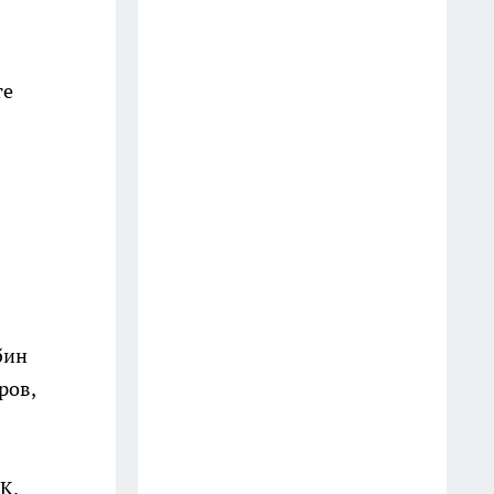
неделями
19 июля
те
Перестала стирать шторы
каждый сезон: теперь освежаю
их за 10 минут прямо на
карнизе
13 июля
Погода "слетит с катушек" в
июле: суперциклон,
аномальные ливни, смерчи,
бин
жара и снег — новый прогноз
ров,
по регионам
13 июля
Не ешьте каши на завтрак: врач
К.