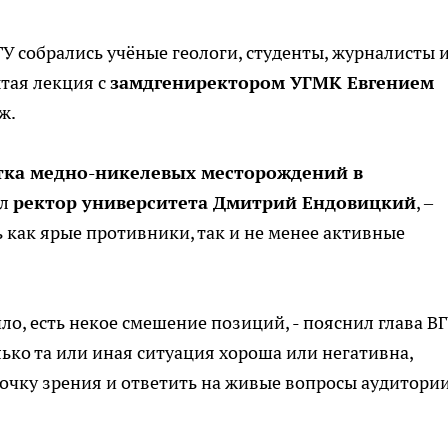
ГУ собрались учёные геологи, студенты, журналисты 
тая лекция с
замдгениректором УГМК Евгением
ж.
тка медно-никелевых месторождений в
ул
ректор университета Дмитрий Ендовицкий
, –
ь как ярые противники, так и не менее активные
ло, есть некое смешение позиций, - пояснил глава ВГУ
лько та или иная ситуация хороша или негативна,
очку зрения и ответить на живые вопросы аудитории