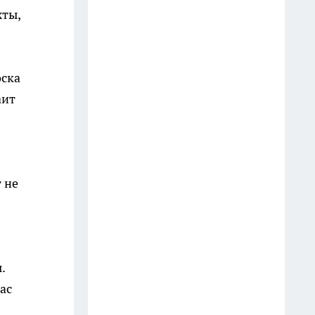
Молчите любой ценой: 4 вещи,
хты,
о которых умные люди не
говорят даже близким
13 июля
оска
Закрываю огурцы только так
аит
уже много лет: стоят до весны,
не мутнеют и всегда хрустят
12 июля
 не
На АЗС закончился 95-й:
можно ли один раз залить 92-й
— турбированный двигатель
ошибок не прощает
27 июля
.
ас
Добавляю 2 капли в воду — и
пыль не липнет к мебели