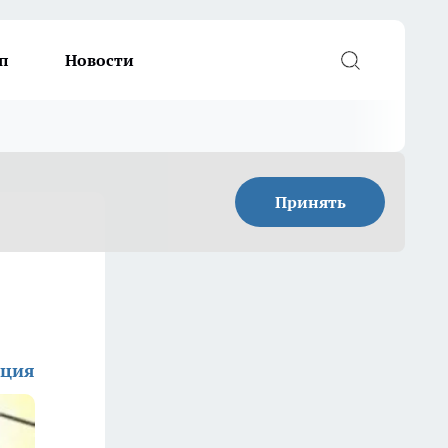
п
Новости
Принять
кция