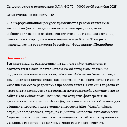
Свидетельство о регистрации ЭЛ № ФС 77 - 90000 от 05 сентября 2025
Ограничение по возрасту: 16+
«На информационном ресурсе применяются рекомендательные
технологии (информационные технологии предоставления
информации на основе сбора, систематизации и анализа сведений,
относящихся к предпочтениям пользователей сети "Интернет",
находящихся на территории Российской Федерации)».
Подробнее
Внимание!
Вся информация, размещенная на данном сайте, охраняется в
соответствии с законодательством РФ об авторском праве и не
подлежит использованию кем-либо в какой бы то ни было форме, в
том числе воспроизведению, распространению, переработке не иначе
как с письменного разрешения правообладателя. Редакция портала не
несет ответственности за материалы пользователей, размещенные на
сайте и его субдоменах. Помните, что отправка фотографии на
электронную почту voroneztimes@gmail.com или же в сообщениях для
официальных страницах в социальных сетях
https://t.me/vrntimes
,
https://vk.com/vrntimes
,
https://ok.ru/vremya.voronezha
автоматически
будет являться согласием на их размещение на сайте и на страницах в
указанных соцсетях. Также Время Воронежа может передать