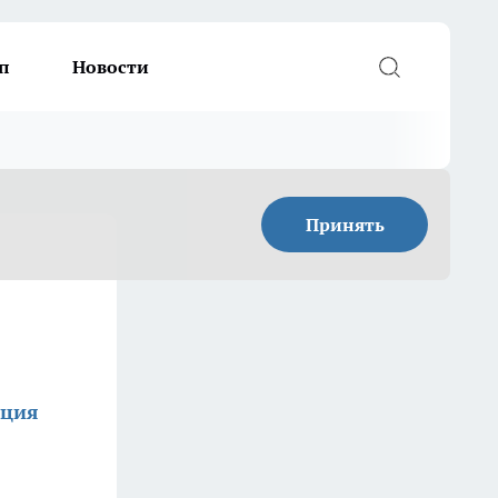
п
Новости
Принять
кция