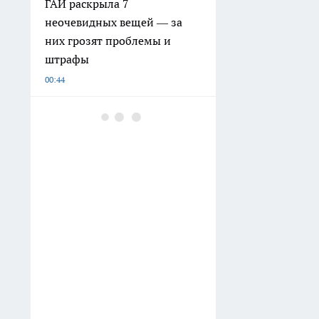
ГАИ раскрыла 7
неочевидных вещей — за
них грозят проблемы и
штрафы
00:44
После 55 перестала покупать
платья «для своего
возраста»: 5 этих фасонов
оказались куда удачнее —
стройнят и молодят
Вчера
Баклажаны получаются как
грибы, а возни почти
никакой: летом готовлю эту
закуску постоянно —
домочадцы просто без ума