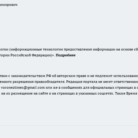
димирович
гии (информационные технологии предоставления информации на основе сбор
итории Российской Федерации)».
Подробнее
твии с законодательством РФ об авторском праве и не подлежит использовани
енного разрешения правообладателя. Редакция портала не несет ответственно
 voroneztimes@gmail.com или же в сообщениях для официальных страницах в
 на их размещение на сайте и на страницах в указанных соцсетях. Также Вре