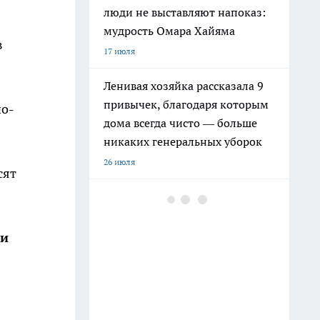
люди не выставляют напоказ:
мудрость Омара Хайяма
в
17 июля
Ленивая хозяйка рассказала 9
привычек, благодаря которым
но-
дома всегда чисто — больше
никаких генеральных уборок
26 июля
сят
Почему сил нет даже после
отдыха: Борис Пастернак
ответил на этот вопрос очень
ши
точно
20 июля
Крышки от бутылок больше не