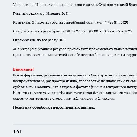
Учредитель: Индивидуальный предприниматель Суворов Алексей Вла
Главный редактор: Имешев Э. И.
Контакты: Эл.почта: voroneztimes@gmail.com, тел: +7 985 814 3429
Свидетельство о регистрации ЭЛ № ФС 77 - 90000 от 05 сентября 2025
Ограничение по возрасту: 16+
«На информационном ресурсе применяются рекомендательные техноло
предпочтениям пользователей сети "Интернет", находящихся на терр
Внимание!
Вся информация, размещенная на данном сайте, охраняется в соответс
воспроизведению, распространению, переработке не иначе как с письм
субдоменах. Помните, что отправка фотографии на электронную почту
https://ok.ru/vremya.voronezha
автоматически будет являться согласием
соцсетях материалы в сторонние паблики для публикации.
Политика обработки персональных данных
16+