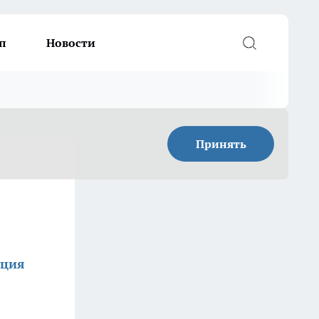
п
Новости
Принять
кция