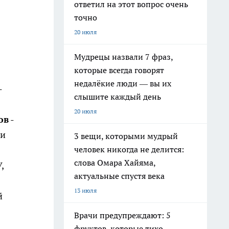
ответил на этот вопрос очень
точно
20 июля
Мудрецы назвали 7 фраз,
которые всегда говорят
недалёкие люди — вы их
-
слышите каждый день
20 июля
ов
-
ии
3 вещи, которыми мудрый
человек никогда не делится:
слова Омара Хайяма,
,
актуальные спустя века
13 июля
й
Врачи предупреждают: 5
фруктов, которые тихо