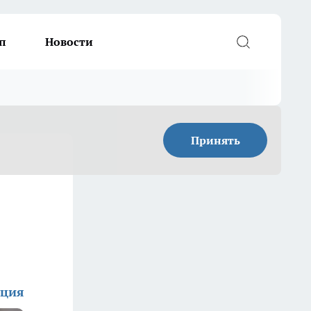
п
Новости
Принять
кция