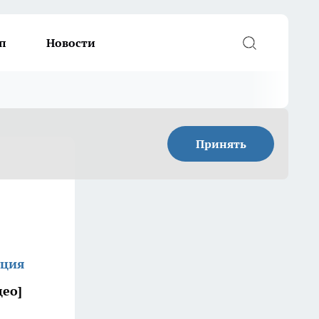
п
Новости
Принять
кция
део]