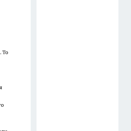
телефон? Юристы объяснили,
как правильно реагировать
водителю
18 июля
Оказывается, хозяйственное
мыло умеет гораздо больше: 10
. То
бытовых секретов опытных
хозяек
11 июля
я
Две ложки в таз — и жёлтый
налёт с ванны сходит без
скребка: теперь чищу только
то
так
16 июля