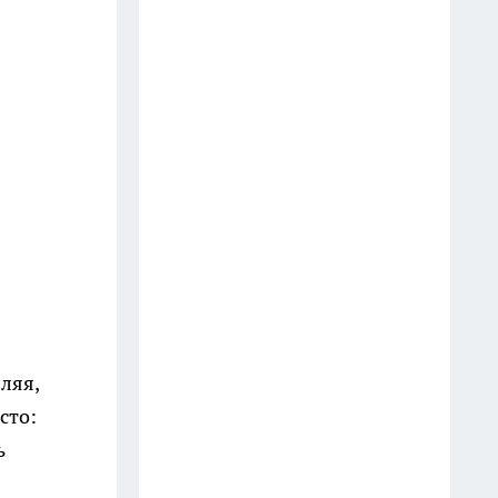
выбрасываю: на кухне они
выручают чаще, чем кажется
9 июля
Мудрецы назвали 7 фраз,
которые всегда говорят
недалёкие люди — вы их
слышите каждый день
20 июля
3 вещи, которыми мудрый
человек никогда не делится:
слова Омара Хайяма,
ляя,
актуальные спустя века
сто:
13 июля
ь
Врачи предупреждают: 5
фруктов, которые тихо