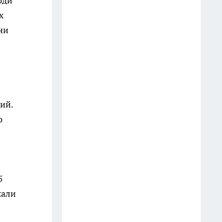
юди
Молчите любой ценой: 4 вещи,
х
о которых умные люди не
ни
говорят даже близким
13 июля
Закрываю огурцы только так
уже много лет: стоят до весны,
не мутнеют и всегда хрустят
ий.
12 июля
ю
На АЗС закончился 95-й:
можно ли один раз залить 92-й
— турбированный двигатель
ошибок не прощает
5
27 июля
хали
Добавляю 2 капли в воду — и
пыль не липнет к мебели