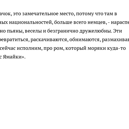
ачок, это замечательное место, потому что там в
ых национальностей, больше всего немцев, - нарасп
нно пьяны, веселы и безгранично дружелюбны. Эти
ревратиться, раскачиваются, обнимаются, размахива
 сейчас исполним, про ром, который моряки куда-то
 с Ямайки».