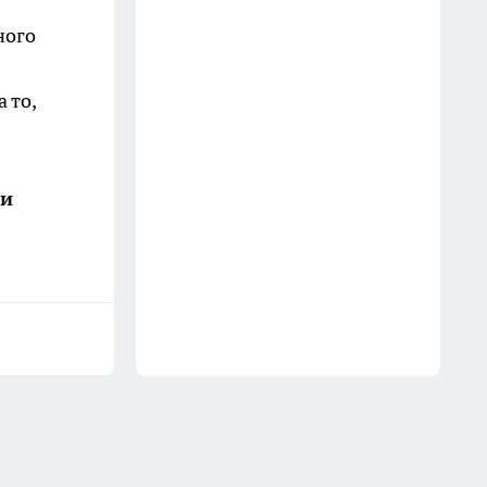
неделями
ного
19 июля
 то,
Погода "слетит с катушек" в
июле: суперциклон,
аномальные ливни, смерчи,
жара и снег — новый прогноз
ши
по регионам
13 июля