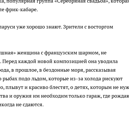
ка, популярная группа «Серебряная свадьба», которая
ле фрик-кабаре.
еларуси уже хорошо знают. Зрители с восторгом
душная» женщина с французским шармом, не
. Перед каждой новой композицией она уводила
ода, в прошлое, в бездонные моря, рассказывая
о рыбах подо льдом, которые из-за холода рискуют
то, плывут и красиво блестят, о детях, которым не ну
ства и оружия им необходим только гараж, где рожда
икогда не сдаются.