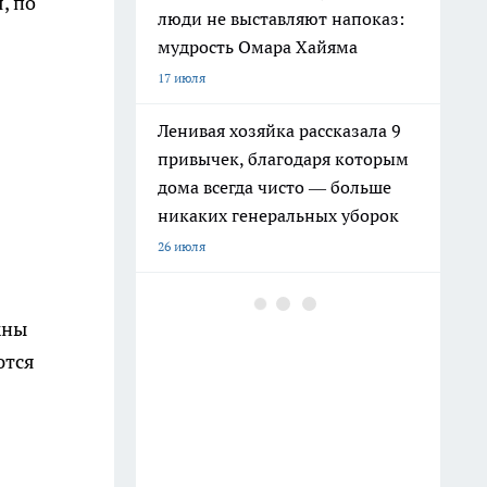
, по
люди не выставляют напоказ:
мудрость Омара Хайяма
17 июля
Ленивая хозяйка рассказала 9
привычек, благодаря которым
дома всегда чисто — больше
никаких генеральных уборок
26 июля
Почему сил нет даже после
жны
отдыха: Борис Пастернак
ответил на этот вопрос очень
ются
точно
20 июля
Крышки от бутылок больше не