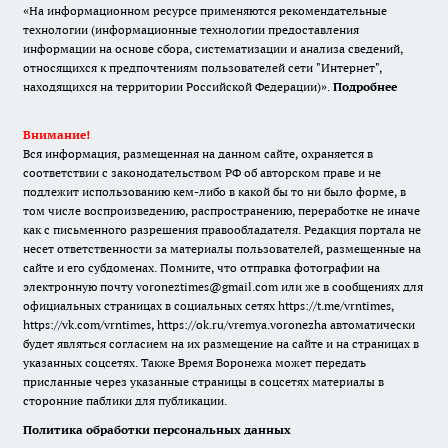
«На информационном ресурсе применяются рекомендательные
технологии (информационные технологии предоставления
информации на основе сбора, систематизации и анализа сведений,
относящихся к предпочтениям пользователей сети "Интернет",
находящихся на территории Российской Федерации)».
Подробнее
Внимание!
Вся информация, размещенная на данном сайте, охраняется в
соответствии с законодательством РФ об авторском праве и не
подлежит использованию кем-либо в какой бы то ни было форме, в
том числе воспроизведению, распространению, переработке не иначе
как с письменного разрешения правообладателя. Редакция портала не
несет ответственности за материалы пользователей, размещенные на
сайте и его субдоменах. Помните, что отправка фотографии на
электронную почту voroneztimes@gmail.com или же в сообщениях для
официальных страницах в социальных сетях
https://t.me/vrntimes
,
https://vk.com/vrntimes
,
https://ok.ru/vremya.voronezha
автоматически
будет являться согласием на их размещение на сайте и на страницах в
указанных соцсетях. Также Время Воронежа может передать
присланные через указанные страницы в соцсетях материалы в
сторонние паблики для публикации.
Политика обработки персональных данных