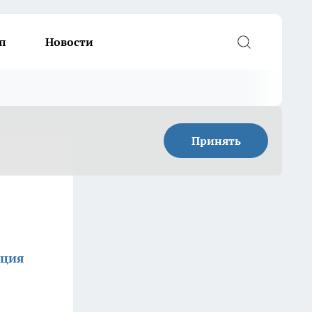
п
Новости
Принять
кция