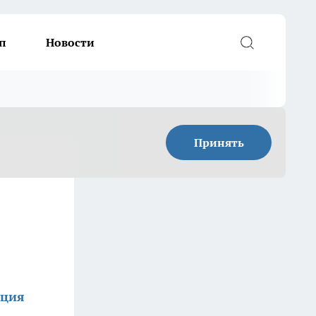
п
Новости
Принять
кция